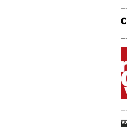
__
__
__