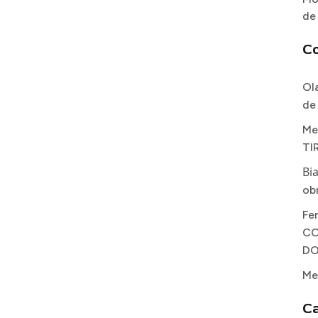
de
C
Ol
de
Me
TI
Bi
ob
Fe
CO
DO
Me
Ca