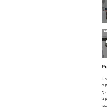
Po
Co
e 
Da
a p
Mo