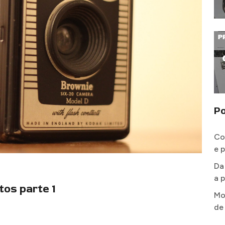
Po
Co
e 
Da
a p
tos parte 1
Mo
de