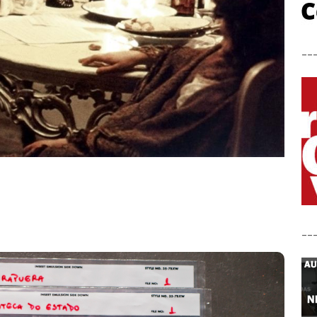
__
__