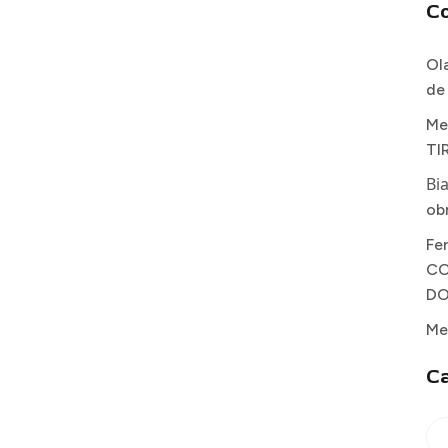
C
Ol
de
Me
TI
Bi
ob
Fe
CO
DO
Me
Ca