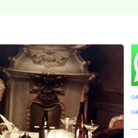
GR
GR
__