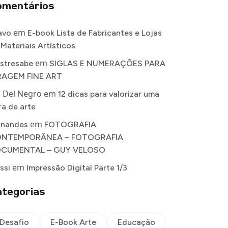
omentários
em
avo
E-book Lista de Fabricantes e Lojas
 Materiais Artísticos
em
stresabe
SIGLAS E NUMERAÇÕES PARA
RAGEM FINE ART
a Del Negro
em
12 dicas para valorizar uma
ra de arte
em
rnandes
FOTOGRAFIA
NTEMPORÂNEA – FOTOGRAFIA
CUMENTAL – GUY VELOSO
em
ssi
Impressão Digital Parte 1/3
tegorias
Desafio
E-Book Arte
Educação