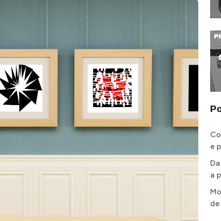
Po
Co
e 
Da
a p
Mo
de