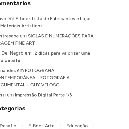
omentários
em
avo
E-book Lista de Fabricantes e Lojas
 Materiais Artísticos
em
stresabe
SIGLAS E NUMERAÇÕES PARA
RAGEM FINE ART
a Del Negro
em
12 dicas para valorizar uma
ra de arte
em
rnandes
FOTOGRAFIA
NTEMPORÂNEA – FOTOGRAFIA
CUMENTAL – GUY VELOSO
em
ssi
Impressão Digital Parte 1/3
tegorias
Desafio
E-Book Arte
Educação