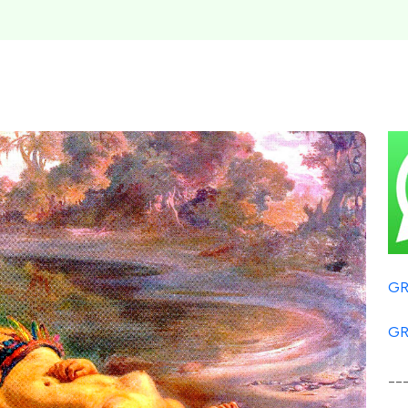
GR
GR
__