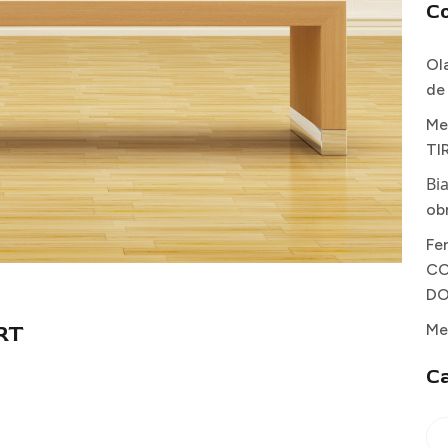
C
Ol
de
Me
TI
Bi
ob
Fe
CO
DO
RT
Me
Ca