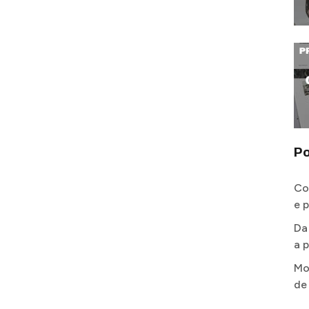
Po
Co
e 
Da
a p
Mo
de