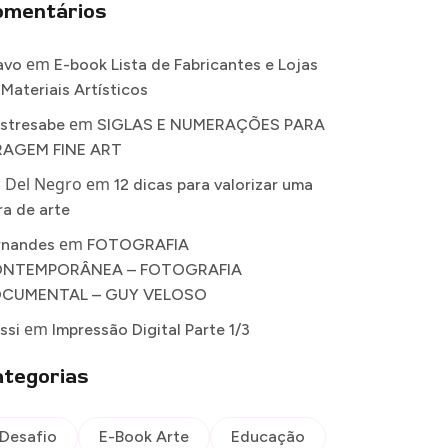
omentários
em
avo
E-book Lista de Fabricantes e Lojas
 Materiais Artísticos
em
stresabe
SIGLAS E NUMERAÇÕES PARA
RAGEM FINE ART
a Del Negro
em
12 dicas para valorizar uma
ra de arte
em
rnandes
FOTOGRAFIA
NTEMPORÂNEA – FOTOGRAFIA
CUMENTAL – GUY VELOSO
em
ssi
Impressão Digital Parte 1/3
tegorias
Desafio
E-Book Arte
Educação