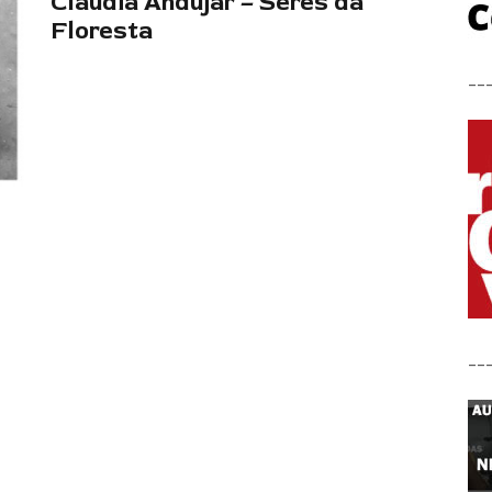
Cláudia Andujar – Seres da
Floresta
__
__