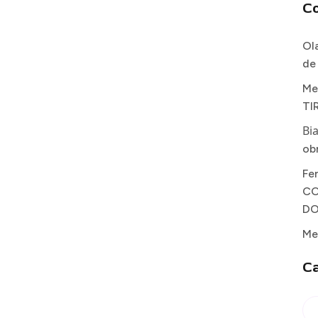
C
Ol
de
Me
TI
Bi
ob
Fe
CO
DO
Me
Ca