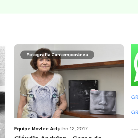
Fotografia Contemporânea
GR
GR
__
Equipe Movlee Art
julho 12, 2017