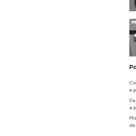
Po
Co
e 
Da
a p
Mo
de