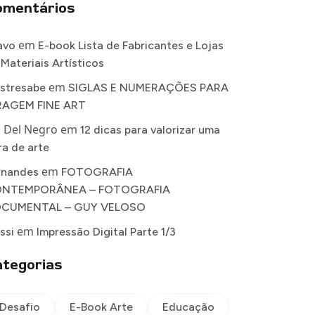
omentários
em
avo
E-book Lista de Fabricantes e Lojas
 Materiais Artísticos
em
stresabe
SIGLAS E NUMERAÇÕES PARA
RAGEM FINE ART
a Del Negro
em
12 dicas para valorizar uma
ra de arte
em
rnandes
FOTOGRAFIA
NTEMPORÂNEA – FOTOGRAFIA
CUMENTAL – GUY VELOSO
em
ssi
Impressão Digital Parte 1/3
tegorias
Desafio
E-Book Arte
Educação