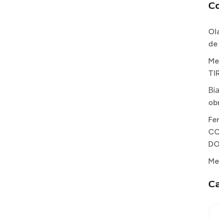
C
Ol
de
Me
TI
Bi
ob
Fe
CO
DO
Me
Ca