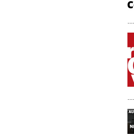
__
__