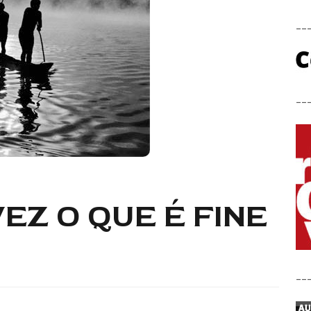
__
__
EZ O QUE É FINE
__