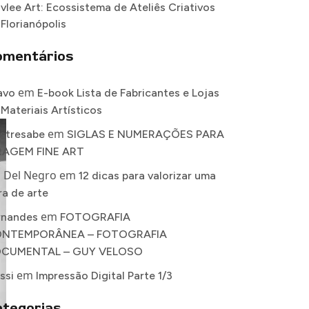
vlee Art: Ecossistema de Ateliês Criativos
 Florianópolis
omentários
em
avo
E-book Lista de Fabricantes e Lojas
 Materiais Artísticos
em
stresabe
SIGLAS E NUMERAÇÕES PARA
RAGEM FINE ART
a Del Negro
em
12 dicas para valorizar uma
ra de arte
em
rnandes
FOTOGRAFIA
NTEMPORÂNEA – FOTOGRAFIA
CUMENTAL – GUY VELOSO
em
ssi
Impressão Digital Parte 1/3
tegorias