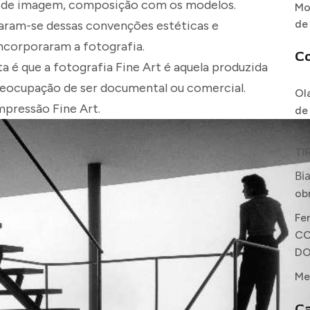
o de imagem, composição com os modelos.
Mo
de
taram-se dessas convenções estéticas e
ncorporaram a fotografia.
C
é que a fotografia Fine Art é aquela produzida
preocupação de ser documental ou comercial.
Ol
mpressão Fine Art.
de
Me
TI
Bi
ob
Fe
CO
DO
Me
Ca