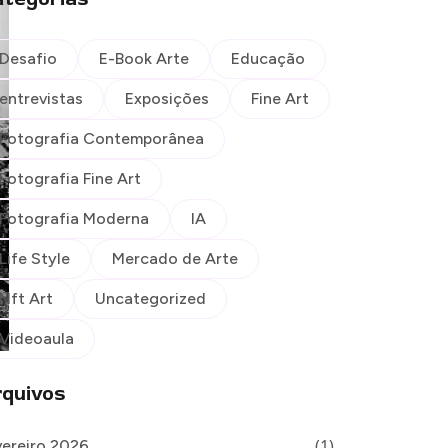
Desafio
E-Book Arte
Educação
entrevistas
Exposições
Fine Art
Fotografia Contemporânea
Fotografia Fine Art
Fotografia Moderna
IA
Life Style
Mercado de Arte
Nft Art
Uncategorized
Videoaula
quivos
(1)
vereiro 2026