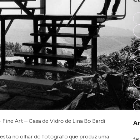
 Fine Art – Casa de Vidro de Lina Bo Bardi
Ar
t está no olhar do fotógrafo que produz uma
fe