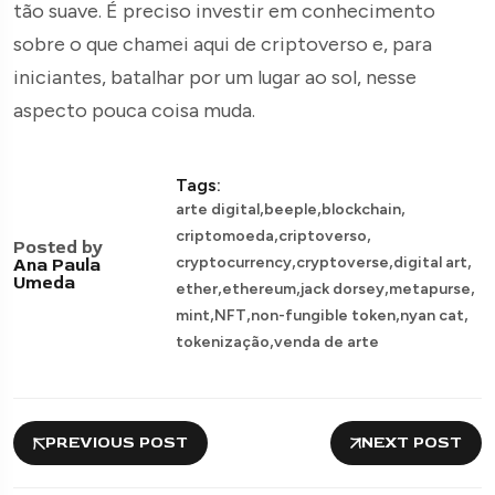
tão suave. É preciso investir em conhecimento
sobre o que chamei aqui de criptoverso e, para
iniciantes, batalhar por um lugar ao sol, nesse
aspecto pouca coisa muda.
Tags:
,
,
,
arte digital
beeple
blockchain
,
,
criptomoeda
criptoverso
Posted by
,
,
,
cryptocurrency
cryptoverse
digital art
Ana Paula
Umeda
,
,
,
,
ether
ethereum
jack dorsey
metapurse
,
,
,
,
mint
NFT
non-fungible token
nyan cat
,
tokenização
venda de arte
PREVIOUS POST
NEXT POST