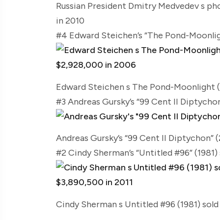
Russian President Dmitry Medvedev s pho
in 2010
#4 Edward Steichen’s “The Pond-Moonligh
Edward Steichen s The Pond-Moonlight (1
#3 Andreas Gursky’s “99 Cent II Diptychon
Andreas Gursky’s “99 Cent II Diptychon” (
#2 Cindy Sherman’s “Untitled #96” (1981) 
Cindy Sherman s Untitled #96 (1981) sold