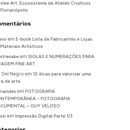
vlee Art: Ecossistema de Ateliês Criativos
 Florianópolis
omentários
em
avo
E-book Lista de Fabricantes e Lojas
 Materiais Artísticos
em
stresabe
SIGLAS E NUMERAÇÕES PARA
RAGEM FINE ART
a Del Negro
em
12 dicas para valorizar uma
ra de arte
em
rnandes
FOTOGRAFIA
NTEMPORÂNEA – FOTOGRAFIA
CUMENTAL – GUY VELOSO
em
ssi
Impressão Digital Parte 1/3
tegorias