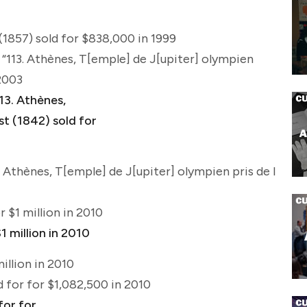
1857) sold for $838,000 in 1999
 “113. Athènes, T[emple] de J[upiter] olympien
 2003
. Athènes, T[emple] de J[upiter] olympien pris de l
r $1 million in 2010
illion in 2010
d for for $1,082,500 in 2010