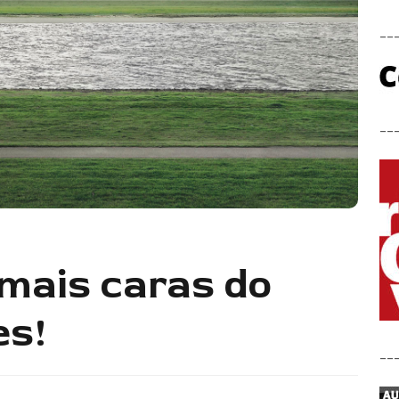
__
__
 mais caras do
es!
__