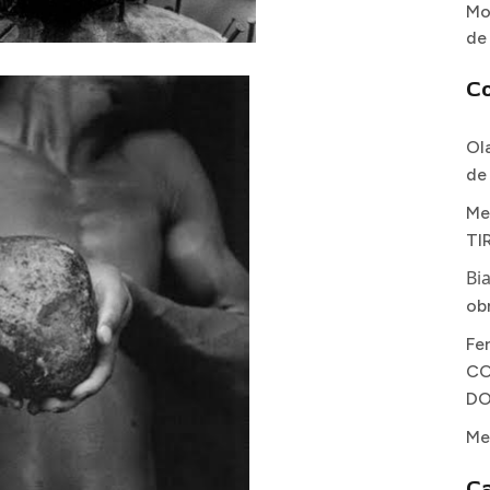
Mo
de
C
Ol
de
Me
TI
Bi
ob
Fe
CO
DO
Me
Ca