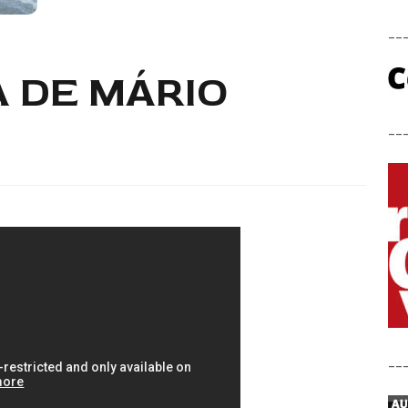
__
 DE MÁRIO
__
__