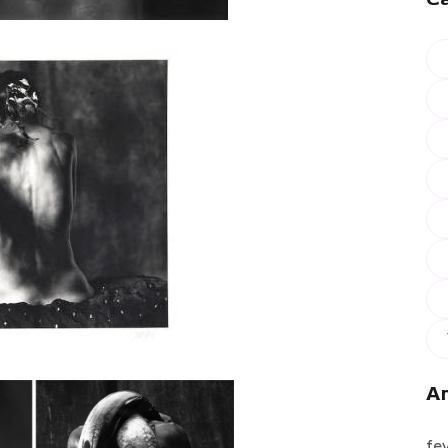
Ar
fe