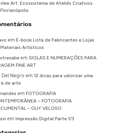
vlee Art: Ecossistema de Ateliês Criativos
 Florianópolis
omentários
em
avo
E-book Lista de Fabricantes e Lojas
 Materiais Artísticos
em
stresabe
SIGLAS E NUMERAÇÕES PARA
RAGEM FINE ART
a Del Negro
em
12 dicas para valorizar uma
ra de arte
em
rnandes
FOTOGRAFIA
NTEMPORÂNEA – FOTOGRAFIA
CUMENTAL – GUY VELOSO
em
ssi
Impressão Digital Parte 1/3
tegorias