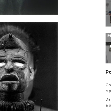
Po
Co
e 
Da
a p